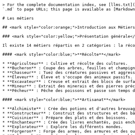
> For the complete documentation index, see [llms.txt](https://wiki.craftonelife.fr/llms.txt). Markdown versions of documentation pages are available by appending `.md` to page URLs; this page is available as [Markdown](https://wiki.craftonelife.fr/en-jeu/les-metiers.md).

# Les métiers

## <mark style="color:orange;">Introduction aux Métiers</mark>

### <mark style="color:yellow;">Présentation générale</mark>

Il existe 14 métiers répartis en 2 catégories : la récolte et l'artisanat. Voici la division&#x20;

#### <mark style="color:blue;">**Récolte**</mark>

* **Agriculteur** : Cultive et récolte des cultures.
* **Bucheron** : Coupe des arbres, feuilles et champignons.
* **Chasseur** : Tuez des créatures passives et aggressives :warning:.
* **Éleveur** : Éleve et s'occupe des animaux passifs.
* **Excavateur** : Creuse et extrait des blocs de surface (terre, gravier, terracotta).
* **Mineur** : Extrait des minerais et des pierres précieuses.
* **Pêcheur** : Pêche des poissons et passe son temps dans les profondeurs de l'océan .

#### <mark style="color:blue;">**Artisanat**</mark>

* **Alchimiste** : Crée des potions et d'autres breuvages magiques.
* **Constructeur** : Construit des structures et des bâtiments.
* **Cuisinier** : Prépare des plats et des boissons.
* **Enchanteur** : Crée des livres enchantés, puis enchant des armes, des armures et des outils.
* **Explorateur** : Explore les différents mondes.
* **Forgeron** : Forge des armes, des armures et des outils.
* **Caligraphe** :  Créer des livres, parchemins, schémas, contrats et autres utiles aux autres métiers.

### <mark style="color:yellow;">Les commandes de base</mark>

<mark style="color:blue;">Commandes de base</mark>: `/jobs` ou `/job` ou `/métier` ou `/métiers`\
&#x20;*Description: Vous permet d'ouvrir le menu principal des métiers.*

Commande : `/job browse`\
*Description: Affiche la liste des méties disponibles.*

Commande : `/job info <NomDuMétier>`\
*Description: Affiche les détails d'un métier (Source d'expérience, Compétences, Recettes)*\
*Permet aussi de <mark style="color:green;">rejoindre</mark>/<mark style="color:red;">quittez</mark> un métier.*

Commande : `/job join <NomDuMétier>`\
*Description: Permet de <mark style="color:green;">rejoindre</mark> un métier.*

Commande : `/job leave <NomDuMétier>`\
*Description: Permet de <mark style="color:red;">quittez</mark> un métier.*

Commande : `/job stats`\
*Description: Affiche votre progression pour chacun de vos métiers.*

Commande : `/job recipes <NomDuMétier>`\
*Description: Affiche la liste des recettes pour le métier demandé.*

## <mark style="color:orange;">Progression et Niveaux</mark>

### <mark style="color:yellow;">Explication des Niveaux</mark>

Chaque métier possède un total de 200 niveaux. En progressant dans ces niveaux, vous gagner l'accès  à des compétences spécifiques à votre métier et améliorer les statistiques de celles-ci.&#x20;

Si votre métier possède une compétence d'artisanat, vous débloquerez des recettes en progressant de niveau.

### <mark style="color:yellow;">Gagner de l'Expérience et de l'Argent (XP et Argent)</mark>

Pour monter de niveau dans votre métier, vous devez accumuler de l'expérience (XP). Chaque action liée à votre métier vous rapporte de l'XP et de l'argent. Par exemple, en tant que Mineur, extraire du charbon, du fer, ou d'autres minerais vous rapporte de l'XP et un pe