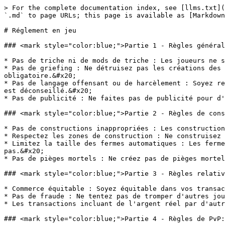
> For the complete documentation index, see [llms.txt](
`.md` to page URLs; this page is available as [Markdown
# Réglement en jeu

### <mark style="color:blue;">Partie 1 - Règles général
* Pas de triche ni de mods de triche : Les joueurs ne s
* Pas de griefing : Ne détruisez pas les créations des 
obligatoire.&#x20;

* Pas de langage offensant ou de harcèlement : Soyez re
est déconseillé.&#x20;

* Pas de publicité : Ne faites pas de publicité pour d'
### <mark style="color:blue;">Partie 2 - Règles de cons
* Pas de constructions inappropriées : Les construction
* Respectez les zones de construction : Ne construisez 
* Limitez la taille des fermes automatiques : Les ferme
pas.&#x20;

* Pas de pièges mortels : Ne créez pas de pièges mortel
### <mark style="color:blue;">Partie 3 - Règles relativ
* Commerce équitable : Soyez équitable dans vos transac
* Pas de fraude : Ne tentez pas de tromper d'autres jou
* Les transactions incluant de l'argent réel par d'autr
### <mark style="color:blue;">Partie 4 - Règles de PvP: