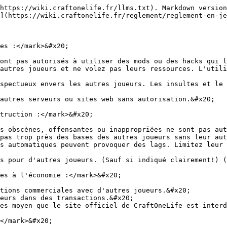
https://wiki.craftonelife.fr/llms.txt). Markdown version
](https://wiki.craftonelife.fr/reglement/reglement-en-je
es :</mark>&#x20;

ont pas autorisés à utiliser des mods ou des hacks qui l
autres joueurs et ne volez pas leurs ressources. L'utili
spectueux envers les autres joueurs. Les insultes et le 
autres serveurs ou sites web sans autorisation.&#x20;

truction :</mark>&#x20;

s obscènes, offensantes ou inappropriées ne sont pas aut
pas trop près des bases des autres joueurs sans leur aut
s automatiques peuvent provoquer des lags. Limitez leur 
s pour d'autres joueurs. (Sauf si indiqué clairement!) (
es à l'économie :</mark>&#x20;

tions commerciales avec d'autres joueurs.&#x20;

eurs dans des transactions.&#x20;

es moyen que le site officiel de CraftOneLife est interd
</mark>&#x20;
